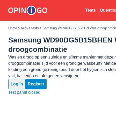
Tests
Questio
Home
Active tests
Samsung WD90DG5B15BHEN Was-droogcombin
Samsung WD90DG5B15BHEN 
droogcombinatie
Was en droog op een zuinige en slimme manier met deze
droogcombinatie! Tijd voor een grondige wasbeurt? Met de 
kleding een grondige reinigsbeurt door het hygiënisch s
vuil, bacteriën en alergenen verwijderd!
Log in
Register
Test panel closed