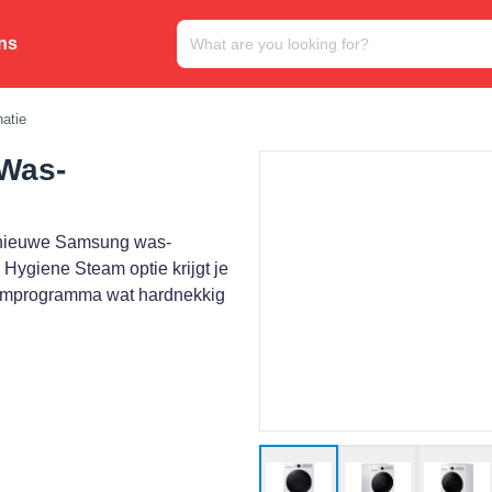
ns
atie
Was-
 nieuwe Samsung was-
Hygiene Steam optie krijgt je
toomprogramma wat hardnekkig