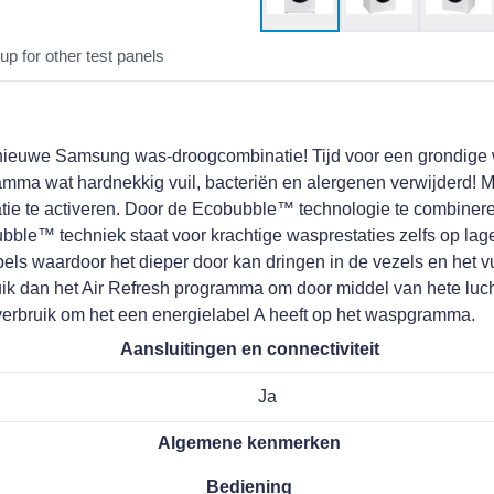
up for other test panels
ieuwe Samsung was-droogcombinatie! Tijd voor een grondige wa
amma wat hardnekkig vuil, bacteriën en alergenen verwijderd! M
tie te activeren. Door de Ecobubble™ technologie te combinere
ubble™ techniek staat voor krachtige wasprestaties zelfs op lag
ls waardoor het dieper door kan dringen in de vezels en het v
ruik dan het Air Refresh programma om door middel van hete luch
verbruik om het een energielabel A heeft op het waspgramma.
Aansluitingen en connectiviteit
Ja
Algemene kenmerken
Bediening