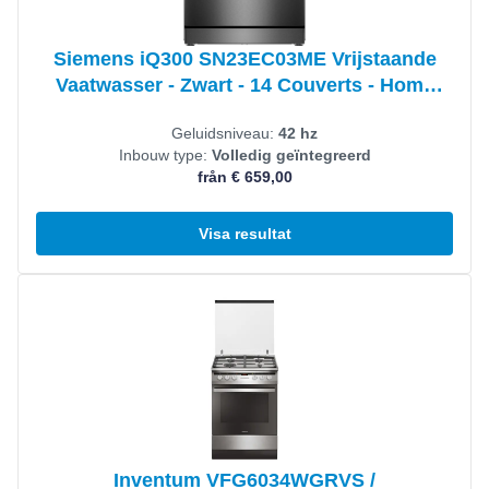
Siemens iQ300 SN23EC03ME Vrijstaande
Vaatwasser - Zwart - 14 Couverts - Home
Connect
Geluidsniveau:
42 hz
Inbouw type:
Volledig geïntegreerd
från € 659,00
Visa resultat
Visa produkt
Inventum VFG6034WGRVS /