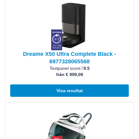
9.5
OKT 2025
Dreame X50 Ultra Complete Black -
6977328065568
Testpanel score
9.5
från € 999,00
Visa resultat
Visa produkt