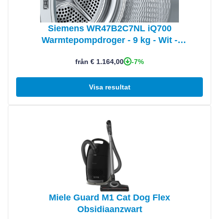
Siemens WR47B2C7NL iQ700
Warmtepompdroger - 9 kg - Wit -
SmartFinish, arioSpeed Plus, Zeer stil
-7%
från € 1.164,00
Visa resultat
Visa produkt
Miele Guard M1 Cat Dog Flex
Obsidiaanzwart