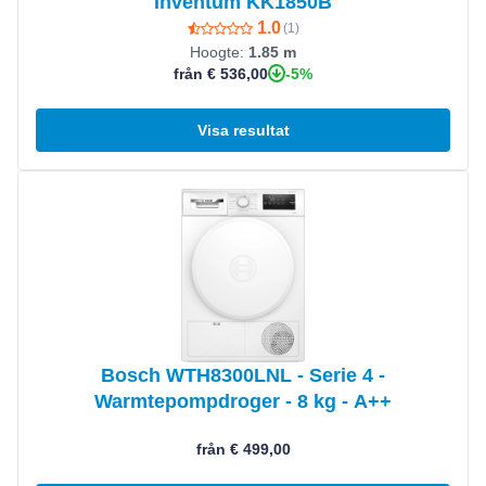
Inventum KK1850B
1.0
(
1
)
Hoogte:
1.85 m
-5%
från € 536,00
Visa resultat
Visa produkt
Bosch WTH8300LNL - Serie 4 -
Warmtepompdroger - 8 kg - A++
från € 499,00