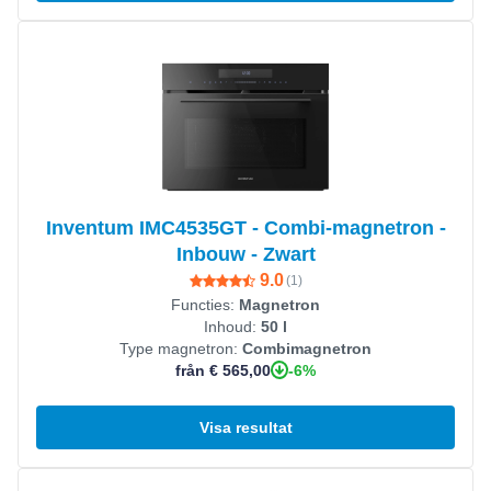
Visa produkt
Inventum IMC4535GT - Combi-magnetron -
Inbouw - Zwart
9.0
(
1
)
Functies:
Magnetron
Inhoud:
50 l
Type magnetron:
Combimagnetron
-6%
från € 565,00
Visa resultat
Visa produkt