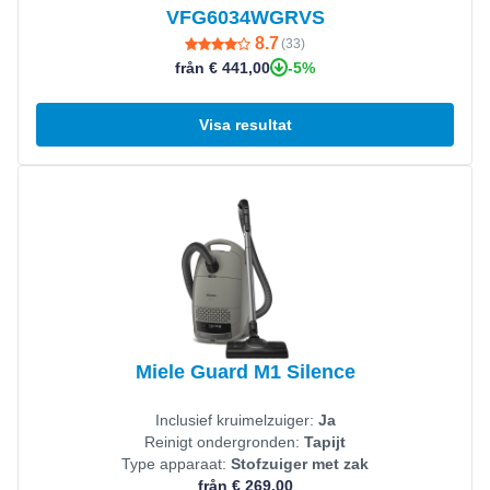
VFG6034WGRVS
8.7
(
33
)
-5%
från € 441,00
Visa resultat
Visa produkt
Miele Guard M1 Silence
Inclusief kruimelzuiger:
Ja
Reinigt ondergronden:
Tapijt
Type apparaat:
Stofzuiger met zak
från € 269,00