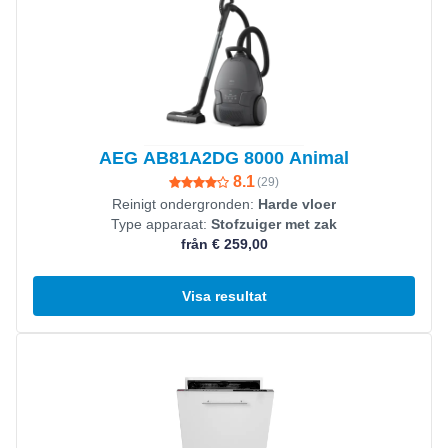
AEG AB81A2DG 8000 Animal
8.1
(
29
)
Reinigt ondergronden:
Harde vloer
Type apparaat:
Stofzuiger met zak
från € 259,00
Visa resultat
Visa produkt