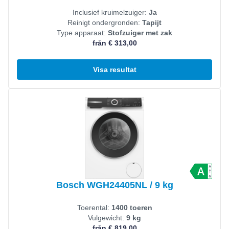
Inclusief kruimelzuiger:
Ja
Reinigt ondergronden:
Tapijt
Type apparaat:
Stofzuiger met zak
från € 313,00
Visa resultat
Visa produkt
Bosch WGH24405NL / 9 kg
Toerental:
1400 toeren
Vulgewicht:
9 kg
från € 819,00