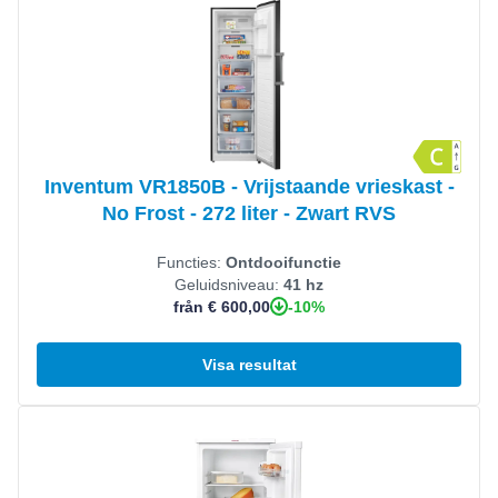
Inventum VR1850B - Vrijstaande vrieskast -
No Frost - 272 liter - Zwart RVS
Functies:
Ontdooifunctie
Geluidsniveau:
41 hz
-10%
från € 600,00
Visa resultat
Visa produkt