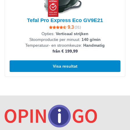
FEB 2025
Tefal Pro Express Eco GV9E21
9.3
(
31
)
Opties:
Verticaal strijken
Stoomproductie per minuut:
140 g/min
Temperatuur- en stroomkeuze:
Handmatig
från € 199,99
Visa resultat