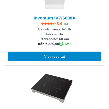
Inventum IVW6008A
8.4
(
45
)
Geluidsniveau:
47 db
Inbouw:
Ja
Nisbreedte:
60 cm
-12%
från € 326,00
Visa resultat
Visa produkt