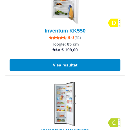
Inventum KK550
9.0
(
51
)
Hoogte:
85 cm
från € 199,00
Visa resultat
Visa produkt