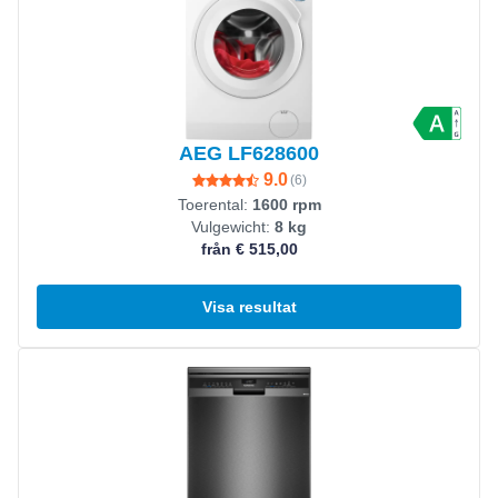
AEG LF628600
9.0
(
6
)
Toerental:
1600 rpm
Vulgewicht:
8 kg
från € 515,00
Visa resultat
Visa produkt