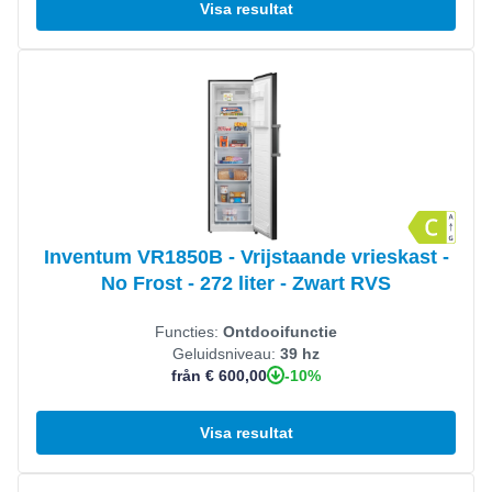
Visa resultat
Visa produkt
Inventum VR1850B - Vrijstaande vrieskast -
No Frost - 272 liter - Zwart RVS
Functies:
Ontdooifunctie
Geluidsniveau:
39 hz
-10%
från € 600,00
Visa resultat
Visa produkt