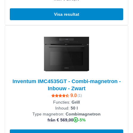
Visa resultat
Visa produkt
Inventum IMC4535GT - Combi-magnetron -
Inbouw - Zwart
9.0
(
1
)
Functies:
Grill
Inhoud:
50 l
Type magnetron:
Combimagnetron
-5%
från € 569,00