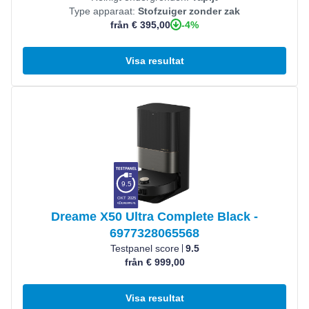
Type apparaat:
Stofzuiger zonder zak
-4%
från € 395,00
Visa resultat
Visa produkt
9.5
OKT 2025
Dreame X50 Ultra Complete Black -
6977328065568
Testpanel score
9.5
från € 999,00
Visa resultat