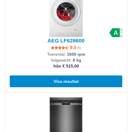
AEG LF628600
9.0
(
6
)
Toerental:
1600 rpm
Vulgewicht:
8 kg
från € 515,00
Visa resultat
Visa produkt