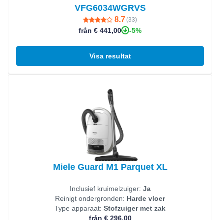
VFG6034WGRVS
8.7
(
33
)
-5%
från € 441,00
Visa resultat
Visa produkt
Miele Guard M1 Parquet XL
Inclusief kruimelzuiger:
Ja
Reinigt ondergronden:
Harde vloer
Type apparaat:
Stofzuiger met zak
från € 296,00