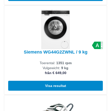
Visa produkt
Siemens WG44G2ZWNL / 9 kg
Toerental:
1351 rpm
Vulgewicht:
9 kg
från € 649,00
Visa resultat
Visa produkt