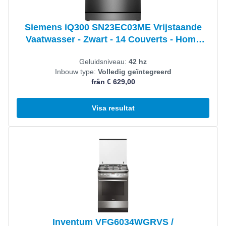
Siemens iQ300 SN23EC03ME Vrijstaande
Vaatwasser - Zwart - 14 Couverts - Home
Connect
Geluidsniveau:
42 hz
Inbouw type:
Volledig geïntegreerd
från € 629,00
Visa resultat
Visa produkt
Inventum VFG6034WGRVS /