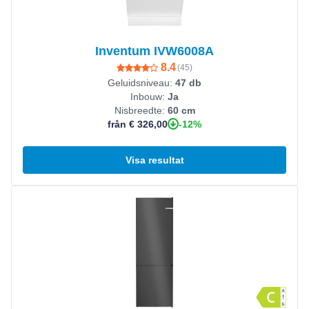
Inventum IVW6008A
8.4
(
45
)
Geluidsniveau:
47 db
Inbouw:
Ja
Nisbreedte:
60 cm
-12%
från € 326,00
Visa resultat
Visa produkt