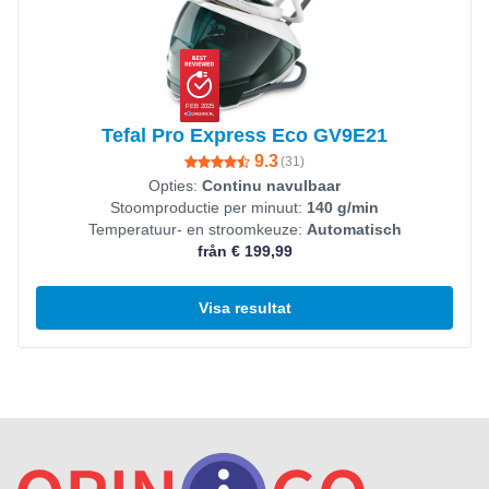
FEB 2025
Tefal Pro Express Eco GV9E21
9.3
(
31
)
Opties:
Continu navulbaar
Stoomproductie per minuut:
140 g/min
Temperatuur- en stroomkeuze:
Automatisch
från € 199,99
Visa resultat