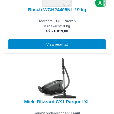
Bosch WGH24405NL / 9 kg
Toerental:
1400 toeren
Vulgewicht:
9 kg
från € 819,00
Visa resultat
Visa produkt
Miele Blizzard CX1 Parquet XL
Reinigt ondergronden:
Tapijt