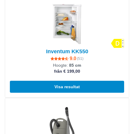
Inventum KK550
9.0
(
51
)
Hoogte:
85 cm
från € 199,00
Visa resultat
Visa produkt