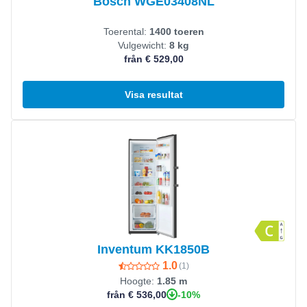
Bosch WGE03408NL
Toerental:
1400 toeren
Vulgewicht:
8 kg
från € 529,00
Visa resultat
Visa produkt
Inventum KK1850B
1.0
(
1
)
Hoogte:
1.85 m
-10%
från € 536,00