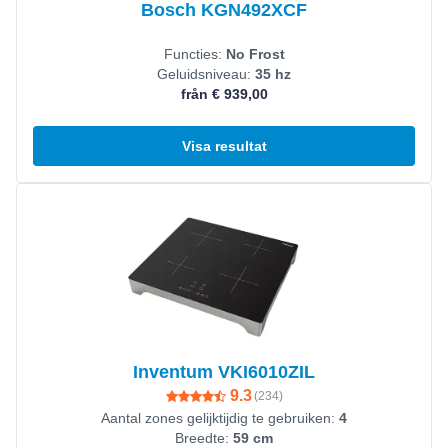
Bosch KGN492XCF
Functies:
No Frost
Geluidsniveau:
35 hz
från € 939,00
Visa resultat
Visa produkt
Inventum VKI6010ZIL
9.3
(
234
)
Aantal zones gelijktijdig te gebruiken:
4
Breedte:
59 cm