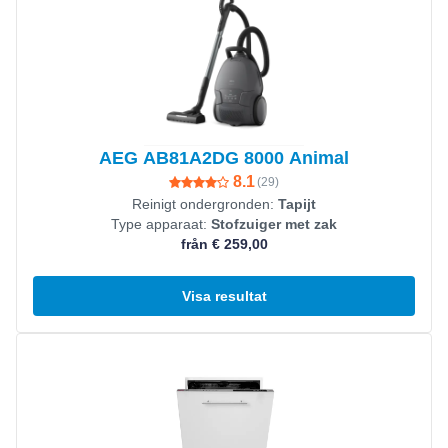
AEG AB81A2DG 8000 Animal
8.1
(
29
)
Reinigt ondergronden:
Tapijt
Type apparaat:
Stofzuiger met zak
från € 259,00
Visa resultat
Visa produkt