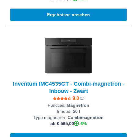
Ergebnisse ansehen
Produkt ansehen
Inventum IMC4535GT - Combi-magnetron -
Inbouw - Zwart
9.0
(
1
)
Functies:
Magnetron
Inhoud:
50 l
Type magnetron:
Combimagnetron
-6%
ab € 565,00