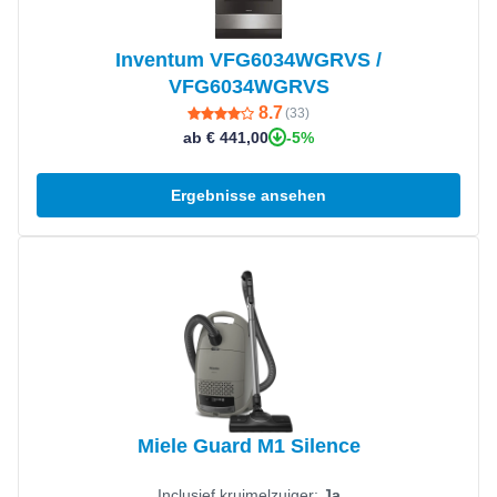
Inventum VFG6034WGRVS /
VFG6034WGRVS
8.7
(
33
)
-5%
ab € 441,00
Ergebnisse ansehen
Produkt ansehen
Miele Guard M1 Silence
Inclusief kruimelzuiger:
Ja