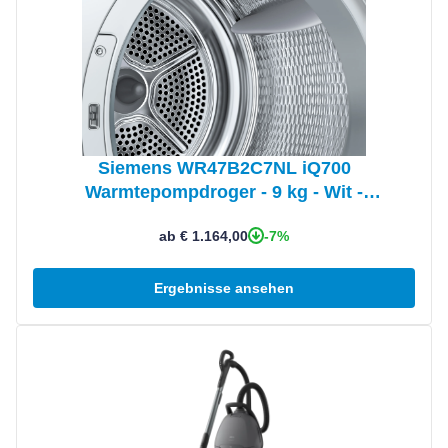
Siemens WR47B2C7NL iQ700
Warmtepompdroger - 9 kg - Wit -
SmartFinish, arioSpeed Plus, Zeer stil
-7%
ab € 1.164,00
Ergebnisse ansehen
Produkt ansehen