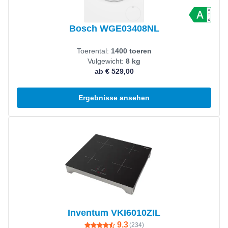
Bosch WGE03408NL
Toerental:
1400 toeren
Vulgewicht:
8 kg
ab € 529,00
Ergebnisse ansehen
Produkt ansehen
Inventum VKI6010ZIL
9.3
(
234
)