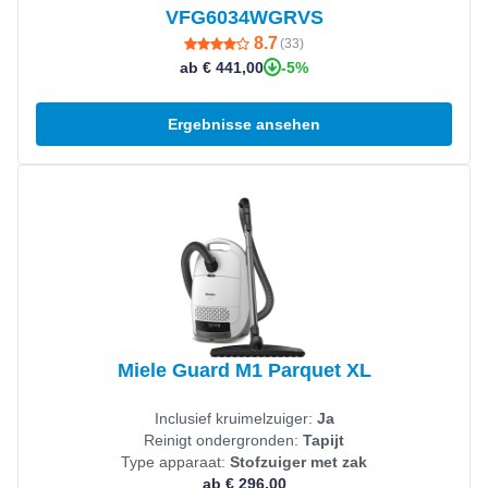
VFG6034WGRVS
8.7
(
33
)
-5%
ab € 441,00
Ergebnisse ansehen
Produkt ansehen
Miele Guard M1 Parquet XL
Inclusief kruimelzuiger:
Ja
Reinigt ondergronden:
Tapijt
Type apparaat:
Stofzuiger met zak
ab € 296,00