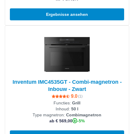
Ergebnisse ansehen
Produkt ansehen
Inventum IMC4535GT - Combi-magnetron -
Inbouw - Zwart
9.0
(
1
)
Functies:
Grill
Inhoud:
50 l
Type magnetron:
Combimagnetron
-5%
ab € 569,00