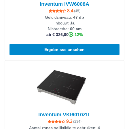
Inventum IVW6008A
8.4
(
45
)
Geluidsniveau:
47 db
Inbouw:
Ja
Nisbreedte:
60 cm
-12%
ab € 326,00
Ergebnisse ansehen
Produkt ansehen
Inventum VKI6010ZIL
9.3
(
234
)
Aantal zones gelijktijdig te gebruiken:
4