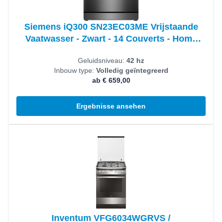
Siemens iQ300 SN23EC03ME Vrijstaande
Vaatwasser - Zwart - 14 Couverts - Home
Connect
Geluidsniveau:
42 hz
Inbouw type:
Volledig geïntegreerd
ab € 659,00
Ergebnisse ansehen
Produkt ansehen
Inventum VFG6034WGRVS /