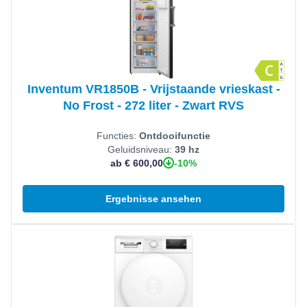
Inventum VR1850B - Vrijstaande vrieskast -
No Frost - 272 liter - Zwart RVS
Functies:
Ontdooifunctie
Geluidsniveau:
39 hz
-10%
ab € 600,00
Ergebnisse ansehen
Produkt ansehen