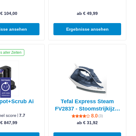
 € 104,00
ab € 49,99
isse ansehen
Ergebnisse ansehen
en
Produkt ansehen
s aller Zeiten
7.7
APR 2026
pot+Scrub Ai
Tefal Express Steam
FV2837 - Stoomstrijkijzer
nel score
7.7
- 2400W - Cerium
8.0
(
3
)
 € 847,99
zoolplaat
ab € 31,92