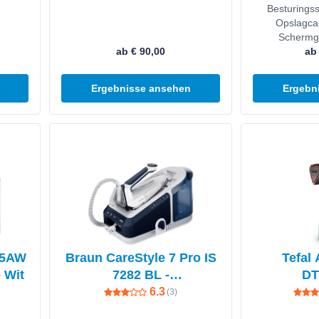
Besturings
- PTZ
Opslagcap
Schermg
ab € 90,00
ab
Ergebnisse ansehen
Ergebn
Produkt ansehen
Produkt anseh
15AW
Braun CareStyle 7 Pro IS
Tefal
 Wit
7282 BL -
DT
Stoomgenerator - Blauw
6.3
(
3
)