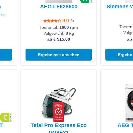
a
AEG LF628600
Siemens 
-
9.0
(
6
)
Toeren
Toerental:
1600 rpm
Vulg
Vulgewicht:
8 kg
ab € 515,00
ab
Ergebnisse ansehen
Ergebn
Produkt ansehen
Produkt anseh
FEB 2025
T
Tefal Pro Express Eco
AEG 
GV9E21