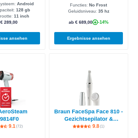
systeem:
Android
Functies:
No Frost
aciteit:
128 gb
Geluidsniveau:
35 hz
rootte:
11 inch
-14%
 € 289,00
ab € 689,00
isse ansehen
Ergebnisse ansehen
en
Produkt ansehen
DEC 2025
 AeroSteam
Braun FaceSpa Face 810 -
9814F0
Gezichtsepilator &
Reinigingsborstel - Wit
9.1
9.8
(
72
)
(
1
)