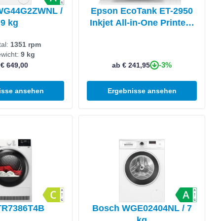
WG44G2ZWNL /
Epson EcoTank ET-2950
9 kg
Inkjet All-in-One Printer -
A4, 4800 x 1200 DPI, 33
tal:
1351 rpm
ppm, Wi-Fi
ewicht:
9 kg
-3%
 € 649,00
ab € 241,95
isse ansehen
Ergebnisse ansehen
en
Produkt ansehen
TR7386T4B
Bosch WGE02404NL / 7
kg