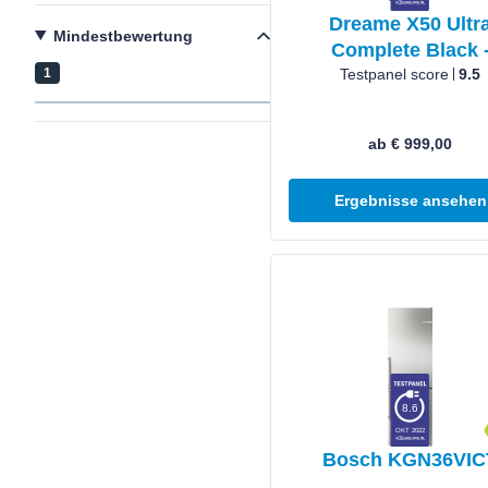
Dreame X50 Ultr
Mindestbewertung
Complete Black 
1
6977328065568
Testpanel score
9.5
ab € 999,00
Ergebnisse ansehen
Produkt ansehen
8.6
OKT 2022
Bosch KGN36VIC