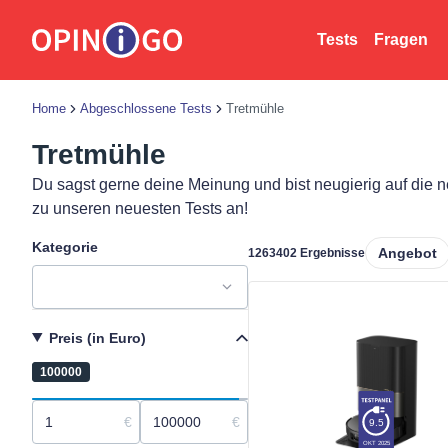
Tests
Fragen
Home
Abgeschlossene Tests
Tretmühle
Tretmühle
Du sagst gerne deine Meinung und bist neugierig auf die n
zu unseren neuesten Tests an!
Kategorie
Angebot
1263402 Ergebnisse
Produkt ansehen
Preis (in Euro)
1
100000
€
€
9.5
OKT 2025