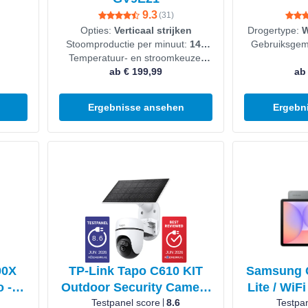
9.3
(
31
)
Opties:
Verticaal strijken
Drogertype:
W
Stoomproductie per minuut:
140
Gebruiksge
Temperatuur- en stroomkeuze:
g/min
ab € 199,99
Handmatig
ab
Ergebnisse ansehen
Ergebn
Produkt ansehen
Produkt anseh
8.6
JUN 2026
JUN 2026
00X
TP-Link Tapo C610 KIT
Samsung G
 -
Outdoor Security Camera
Lite / WiFi
 -
- 2K 3MP - Wireless - IP65
Testpanel score
8.6
Testpa