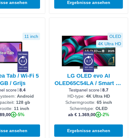
isse ansehen
Ergebnisse ansehen
en
Produkt ansehen
11 inch
OLED
4K Ultra HD
8.4
8.7
OKT 2025
SEP 2025
a Tab / Wi-Fi 5
LG OLED evo AI
 GB / Grijs
OLED65C54LA / Smart TV
nel score
8.4
screen / 65 inch / 2025
Testpanel score
8.7
systeem:
Android
HD-type:
4K Ultra HD
aciteit:
128 gb
Schermgrootte:
65 inch
rootte:
11 inch
Schermtype:
OLED
-5%
-2%
89,00
ab € 1.369,00
isse ansehen
Ergebnisse ansehen