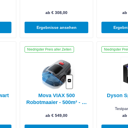
ab € 308,00
ab
Ergebnisse ansehen
Ergebn
Produkt ansehen
Produkt anseh
Niedrigster Preis aller Zeiten
Niedrigster Prei
wart
Mova VIAX 500
Dyson S
Robotmaaier - 500m² - AI
Dual-Vision - No-Go
Testpa
Zones - RTK-Vrij -
ab € 549,00
ab
TrueGuard