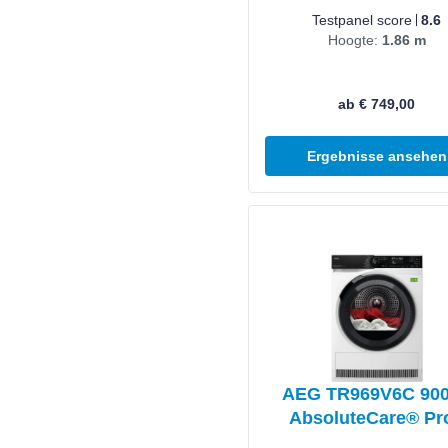
Testpanel score
8.6
Hoogte:
1.86 m
ab € 749,00
Ergebnisse ansehen
Produkt ansehen
AEG TR969V6C 90
AbsoluteCare® Pro
Warmtepompdroger