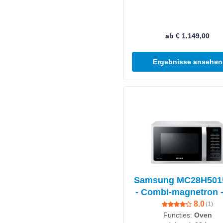
EcoLine 9kg
ab € 1.149,00
Ergebnisse ansehen
Produkt ansehen
Samsung MC28H50
- Combi-magnetron -
8.0
(
1
)
Functies:
Oven