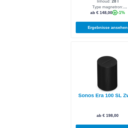
Inhoud:
28 l
Type magnetron:
-1%
ab € 148,00
Combimagnetron
Ergebnisse ansehen
Produkt ansehen
Sonos Era 100 SL Z
ab € 198,00