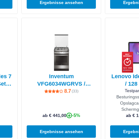
Ergebnisse ansehen
Ergebn
Produkt ansehen
Produkt anseh
NOV 2025
ies 7
Inventum
Lenovo Ide
et -
VFG6034WGRVS /
/ 128
VFG6034WGRVS
Testpa
8.7
(
33
)
Besturings
Opslagcap
Schermg
-5%
ab € 441,00
ab € 1
Ergebnisse ansehen
Ergebn