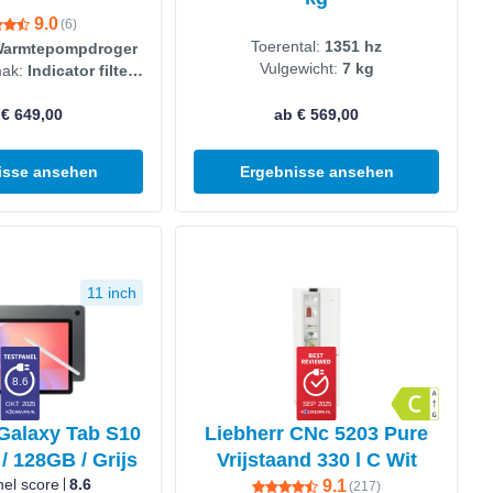
9.0
(
6
)
Toerental:
1351 hz
armtepompdroger
Vulgewicht:
7 kg
mak:
Indicator filter
vol
 € 649,00
ab € 569,00
isse ansehen
Ergebnisse ansehen
en
Produkt ansehen
11 inch
8.6
OKT 2025
SEP 2025
alaxy Tab S10
Liebherr CNc 5203 Pure
 / 128GB / Grijs
Vrijstaand 330 l C Wit
nel score
8.6
9.1
(
217
)